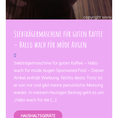
Siebträgermaschine für guten Kaffee
– Hallo wach für müde Augen
Siebträgermaschine für guten Kaffee – Hallo
wach für müde Augen Sponsored Post – Dieser
Artikel enthält Werbung. Nichts desto Trotz ist
er von mir und gibt meine persönliche Meinung
wieder. In meinem heutigen Beitrag geht es um
„Hallo wach für die […]
HAUSHALTSGERÄTE