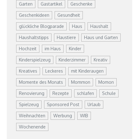
Garten
Gastartikel
Geschenke
Geschenkideen
Gesundheit
glückliche Blogparade
Haus
Haushalt
Haushaltstipps
Haustiere
Haus und Garten
Hochzeit
im Haus
Kinder
Kinderspielzeug
Kinderzimmer
Kreativ
Kreatives
Leckeres
mit Kinderaugen
Momente des Monats
Mommon
Momon
Renovierung
Rezepte
schlafen
Schule
Spielzeug
Sponsored Post
Urlaub
Weihnachten
Werbung
WIB
Wochenende