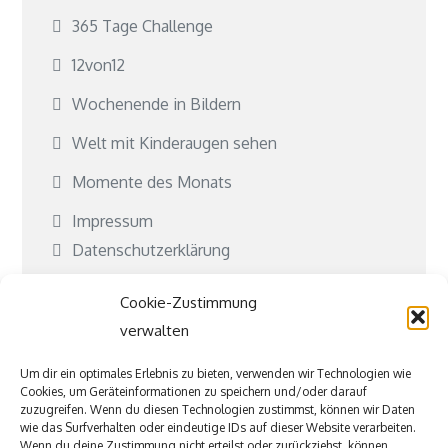
365 Tage Challenge
12von12
Wochenende in Bildern
Welt mit Kinderaugen sehen
Momente des Monats
Impressum
Datenschutzerklärung
Cookie-Richtlinie (EU)
Cookie-Zustimmung
Kontakt
verwalten
Kooperationen
Um dir ein optimales Erlebnis zu bieten, verwenden wir Technologien wie
Cookies, um Geräteinformationen zu speichern und/oder darauf
Was ist Jubeki?
zuzugreifen. Wenn du diesen Technologien zustimmst, können wir Daten
wie das Surfverhalten oder eindeutige IDs auf dieser Website verarbeiten.
Befreundete und tolle Seiten
Wenn du deine Zustimmung nicht erteilst oder zurückziehst, können