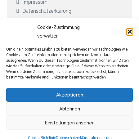
Impressum
Datenschutzerklärung
Cookie-Richtlinie (EU)
Cookie-Zustimmung
Kontakt
verwalten
Kooperationen
Um dir ein optimales Erlebnis zu bieten, verwenden wir Technologien wie
Cookies, um Geräteinformationen zu speichern und/oder darauf
Was ist Jubeki?
zuzugreifen. Wenn du diesen Technologien zustimmst, können wir Daten
wie das Surfverhalten oder eindeutige IDs auf dieser Website verarbeiten.
Befreundete und tolle Seiten
Wenn du deine Zustimmung nicht erteilst oder zurückziehst, können
bestimmte Merkmale und Funktionen beeinträchtigt werden.
Akzeptieren
Ablehnen
Einstellungen ansehen
Copyright © All rights reserved.Theme Kiddie Care
by
Sensational Theme
Cookie-Richtlinie
Datenschutzerklärung
Impressum