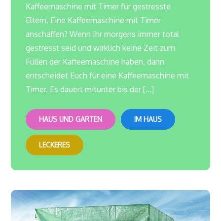
Kaffeemaschine mit Timer für gestresste
Eltern. Eine Kaffeemaschine mit Timer
anschaffen? Wenn Ihr morgens immer total
gestresst seid und wirklich keine Zeit zum
Füllen der Kaffeemaschine haben, dann
entscheidet Euch für eine Kaffeemaschine mit
Timer. Es dauert mitunter bis der […]
HAUS UND GARTEN
IM HAUS
LECKERES