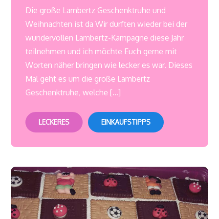
Die große Lambertz Geschenktruhe und
Weihnachten ist da Wir durften wieder bei der
wundervollen Lambertz-Kampagne diese Jahr
teilnehmen und ich möchte Euch gerne mit
Worten näher bringen wie lecker es war. Dieses
Mal geht es um die große Lambertz
Geschenktruhe, welche […]
LECKERES
EINKAUFSTIPPS