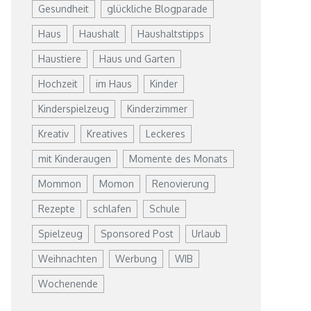
Gesundheit
glückliche Blogparade
Haus
Haushalt
Haushaltstipps
Haustiere
Haus und Garten
Hochzeit
im Haus
Kinder
Kinderspielzeug
Kinderzimmer
Kreativ
Kreatives
Leckeres
mit Kinderaugen
Momente des Monats
Mommon
Momon
Renovierung
Rezepte
schlafen
Schule
Spielzeug
Sponsored Post
Urlaub
Weihnachten
Werbung
WIB
Wochenende