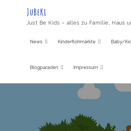
Skip
JuBeKi
to
content
Just Be Kids – alles zu Familie, Haus 
News
Kinderflohmärkte
Baby/Ki
Blogparaden
Impressum