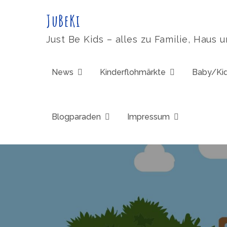
Skip
JuBeKi
to
content
Just Be Kids – alles zu Familie, Haus 
News
Kinderflohmärkte
Baby/Ki
Blogparaden
Impressum