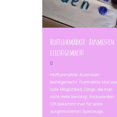
Hofflohmärkte: Ausmisten
leichtgemacht
Hofflohmärkte: Ausmisten
leichtgemacht Flohmärkte sind ein
tolle Möglichkeit, Dinge, die man
nicht mehr benötigt, loszuwerden.
Oft bekommt man für seine
ausgemusterten Spielzeuge,