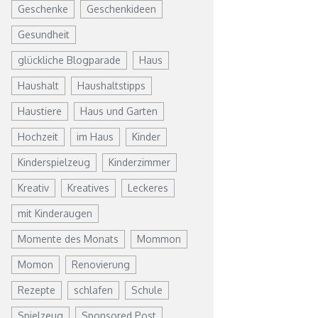
Geschenke
Geschenkideen
Gesundheit
glückliche Blogparade
Haus
Haushalt
Haushaltstipps
Haustiere
Haus und Garten
Hochzeit
im Haus
Kinder
Kinderspielzeug
Kinderzimmer
Kreativ
Kreatives
Leckeres
mit Kinderaugen
Momente des Monats
Mommon
Momon
Renovierung
Rezepte
schlafen
Schule
Spielzeug
Sponsored Post