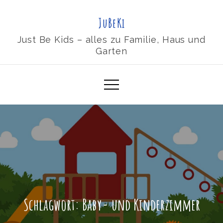
Skip
JuBeKi
to
content
Just Be Kids – alles zu Familie, Haus und
Garten
Schlagwort:
Baby- und Kinderzimmer