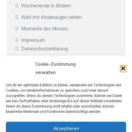
Wochenende in Bildern
Welt mit Kinderaugen sehen
Momente des Monats
Impressum
Datenschutzerklärung
Cookie-Richtlinie (EU)
Cookie-Zustimmung
Kontakt
verwalten
Kooperationen
Um dir ein optimales Erlebnis zu bieten, verwenden wir Technologien wie
Cookies, um Geräteinformationen zu speichern und/oder darauf
Was ist Jubeki?
zuzugreifen. Wenn du diesen Technologien zustimmst, können wir Daten
wie das Surfverhalten oder eindeutige IDs auf dieser Website verarbeiten.
Befreundete und tolle Seiten
Wenn du deine Zustimmung nicht erteilst oder zurückziehst, können
bestimmte Merkmale und Funktionen beeinträchtigt werden.
Akzeptieren