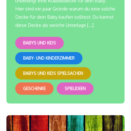
unbedingt eine Krabbeldecke für dein Baby.
Hier sind ein paar Gründe warum du eine solche
Decke für dein Baby kaufen solltest: Du kannst
diese Decke als weiche Unterlage […]
BABYS UND KIDS
BABY- UND KINDERZIMMER
BABYS UND KIDS SPIELSACHEN
GESCHENKE
SPIELIDEEN