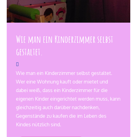
Wie man ein Kinderzimmer selbst
gestaltet.
Wie man ein Kinderzimmer selbst gestaltet.
Wer eine Wohnung kauft oder mietet und
dabei weiß, dass ein Kinderzimmer für die
eigenen Kinder eingerichtet werden muss, kann
gleichzeitig auch darüber nachdenken,
Gegenstände zu kaufen die im Leben des
Kindes nützlich sind.