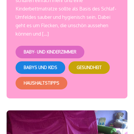
schlafen einfach mehr und eine
Kinderbettmatratze sollte als Basis des Schlaf-
Umfeldes sauber und hygienisch sein. Dabei
geht es um Flecken, die unschön aussehen
können und […]
BABY- UND KINDERZIMMER
BABYS UND KIDS
GESUNDHEIT
HAUSHALTSTIPPS