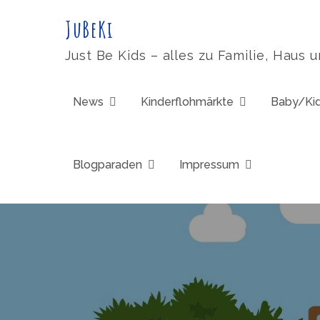
Skip
JuBeKi
to
content
Just Be Kids – alles zu Familie, Haus 
News
Kinderflohmärkte
Baby/Ki
Blogparaden
Impressum