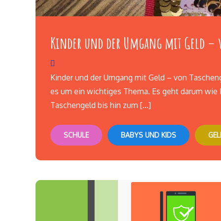
Kinder und der Umgang mit Geld – v
Kinder und der Umgang mit Geld – von Tascheng
es um ein wichtiges Thema. Es geht darum wie
Taschengeld bis hin zum […]
SCHULE
BABYS UND KIDS
GEL