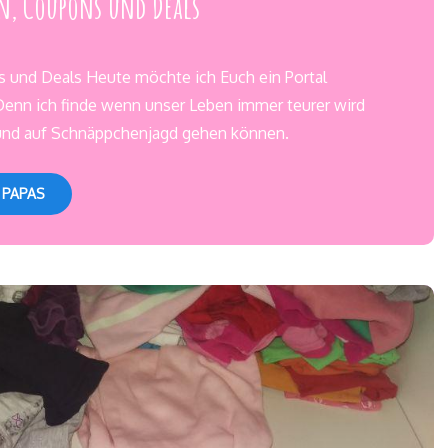
n, Coupons und Deals
 und Deals Heute möchte ich Euch ein Portal
Denn ich finde wenn unser Leben immer teurer wird
 und auf Schnäppchenjagd gehen können.
 PAPAS