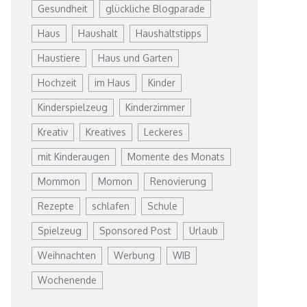
Gesundheit
glückliche Blogparade
Haus
Haushalt
Haushaltstipps
Haustiere
Haus und Garten
Hochzeit
im Haus
Kinder
Kinderspielzeug
Kinderzimmer
Kreativ
Kreatives
Leckeres
mit Kinderaugen
Momente des Monats
Mommon
Momon
Renovierung
Rezepte
schlafen
Schule
Spielzeug
Sponsored Post
Urlaub
Weihnachten
Werbung
WIB
Wochenende