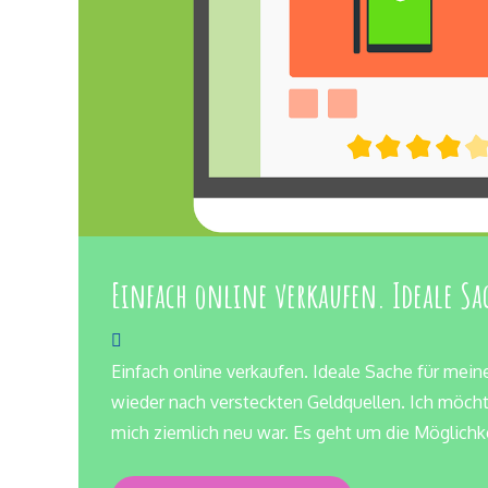
Einfach online verkaufen. Ideale Sa
Einfach online verkaufen. Ideale Sache für mein
wieder nach versteckten Geldquellen. Ich möcht
mich ziemlich neu war. Es geht um die Möglichk