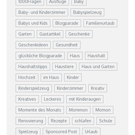
1000Fragen
Ausflüge
Baby
Baby- und Kinderzimmer
Babyspielzeug
Babys und Kids
Blogparade
Familienurlaub
Garten
Gastartikel
Geschenke
Geschenkideen
Gesundheit
glückliche Blogparade
Haus
Haushalt
Haushaltstipps
Haustiere
Haus und Garten
Hochzeit
im Haus
Kinder
Kinderspielzeug
Kinderzimmer
Kreativ
Kreatives
Leckeres
mit Kinderaugen
Momente des Monats
Mommon
Momon
Renovierung
Rezepte
schlafen
Schule
Spielzeug
Sponsored Post
Urlaub