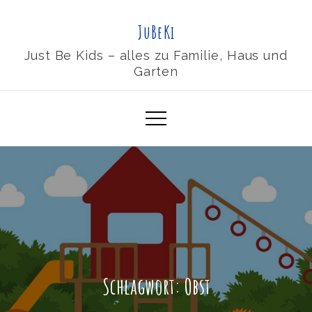
Skip
JuBeKi
to
content
Just Be Kids – alles zu Familie, Haus und
Garten
Schlagwort:
Obst