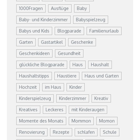
1000Fragen
Ausflüge
Baby
Baby- und Kinderzimmer
Babyspielzeug
Babys und Kids
Blogparade
Familienurlaub
Garten
Gastartikel
Geschenke
Geschenkideen
Gesundheit
glückliche Blogparade
Haus
Haushalt
Haushaltstipps
Haustiere
Haus und Garten
Hochzeit
im Haus
Kinder
Kinderspielzeug
Kinderzimmer
Kreativ
Kreatives
Leckeres
mit Kinderaugen
Momente des Monats
Mommon
Momon
Renovierung
Rezepte
schlafen
Schule