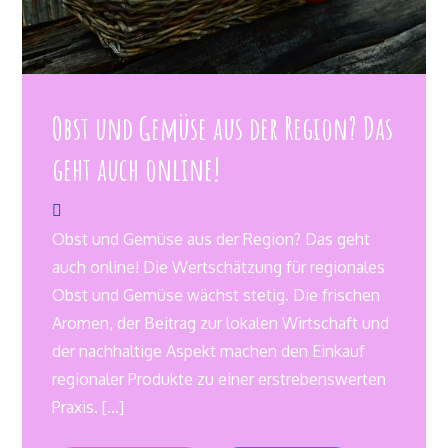
Obst und Gemüse aus der Region? Das
geht auch online!
Obst und Gemüse aus der Region? Das geht
auch online! Die Wertschätzung für regionales
Obst und Gemüse wächst stetig. Die frischen
Aromen, der Beitrag zur lokalen Wirtschaft und
der nachhaltige Aspekt machen den Einkauf
regionaler Produkte zu einer erstrebenswerten
Praxis. […]