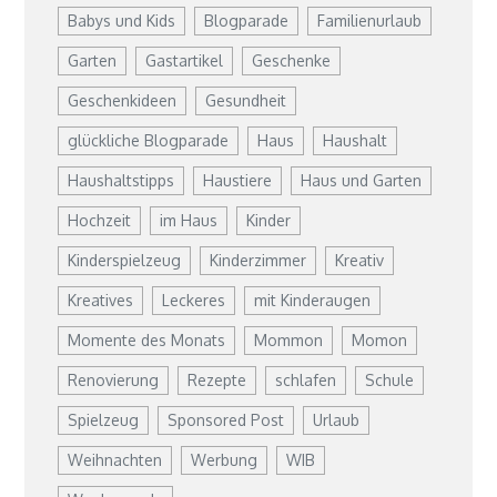
Babys und Kids
Blogparade
Familienurlaub
Garten
Gastartikel
Geschenke
Geschenkideen
Gesundheit
glückliche Blogparade
Haus
Haushalt
Haushaltstipps
Haustiere
Haus und Garten
Hochzeit
im Haus
Kinder
Kinderspielzeug
Kinderzimmer
Kreativ
Kreatives
Leckeres
mit Kinderaugen
Momente des Monats
Mommon
Momon
Renovierung
Rezepte
schlafen
Schule
Spielzeug
Sponsored Post
Urlaub
Weihnachten
Werbung
WIB