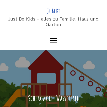
Skip
JuBeKi
to
content
Just Be Kids – alles zu Familie, Haus und
Garten
Schlagwort:
Wasserfall