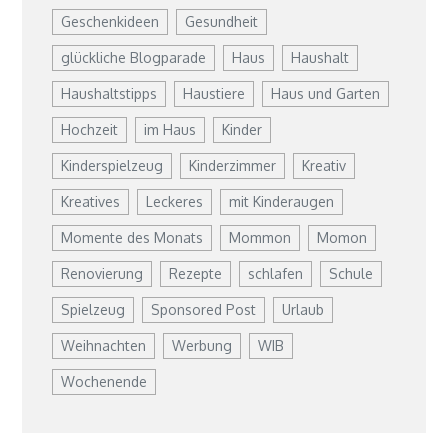
Geschenkideen
Gesundheit
glückliche Blogparade
Haus
Haushalt
Haushaltstipps
Haustiere
Haus und Garten
Hochzeit
im Haus
Kinder
Kinderspielzeug
Kinderzimmer
Kreativ
Kreatives
Leckeres
mit Kinderaugen
Momente des Monats
Mommon
Momon
Renovierung
Rezepte
schlafen
Schule
Spielzeug
Sponsored Post
Urlaub
Weihnachten
Werbung
WIB
Wochenende