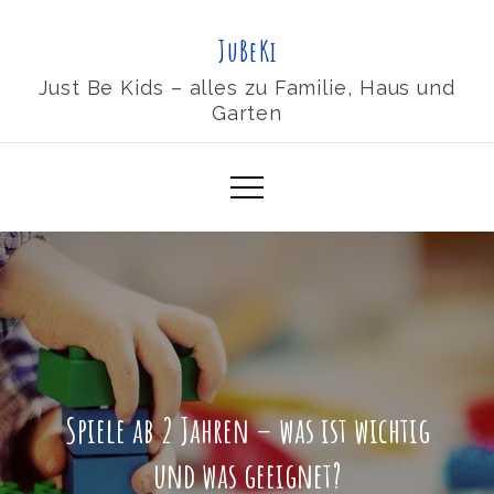
Skip
JuBeKi
to
content
Just Be Kids – alles zu Familie, Haus und
Garten
Spiele ab 2 Jahren – was ist wichtig
und was geeignet?