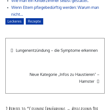
Wie man ein Kinderzimmer selbst gestaltet.
Wenn Eltern pflegebedürftig werden: Warum man
nicht…
Leckeres
Rezepte
Beitragsnavigation
Lungenentzündung – die Symptome erkennen
Neue Kategorie „Infos zu Haustieren“ –
Hamster
2 Replies to “Gesunde Ernährung – #issgesund Die