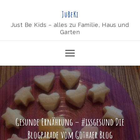
Skip
JuBeKi
to
content
Just Be Kids – alles zu Familie, Haus und
Garten
Gesunde Ernährung – #issgesund Die
Blogparade vom Gothaer Blog