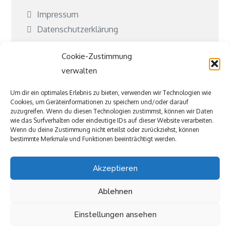
Impressum
Datenschutzerklärung
Cookie-Richtlinie (EU)
Cookie-Zustimmung
Kontakt
verwalten
Kooperationen
Um dir ein optimales Erlebnis zu bieten, verwenden wir Technologien wie
Cookies, um Geräteinformationen zu speichern und/oder darauf
Was ist Jubeki?
zuzugreifen. Wenn du diesen Technologien zustimmst, können wir Daten
wie das Surfverhalten oder eindeutige IDs auf dieser Website verarbeiten.
Befreundete und tolle Seiten
Wenn du deine Zustimmung nicht erteilst oder zurückziehst, können
bestimmte Merkmale und Funktionen beeinträchtigt werden.
Akzeptieren
Ablehnen
Einstellungen ansehen
Copyright © All rights reserved.Theme Kiddie Care