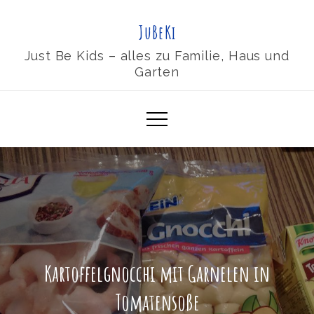
Skip
JuBeKi
to
content
Just Be Kids – alles zu Familie, Haus und
Garten
Kartoffelgnocchi mit Garnelen in
Tomatensoße