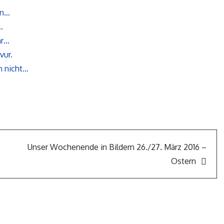
en…
…
hr…
vur.
n nicht…
Unser Wochenende in Bildern 26./27. März 2016 –
Ostern