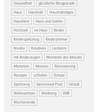
Gesundheit
glückliche Blogparade
Haus
Haushalt
Haushaltstipps
Haustiere
Haus und Garten
Hochzeit
im Haus
Kinder
Kinderspielzeug
Kinderzimmer
Kreativ
Kreatives
Leckeres
mit Kinderaugen
Momente des Monats
Mommon
Momon
Renovierung
Rezepte
schlafen
Schule
Spielzeug
Sponsored Post
Urlaub
Weihnachten
Werbung
WIB
Wochenende