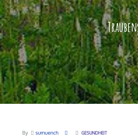
Trauben
By
sumuench
GESUNDHEIT