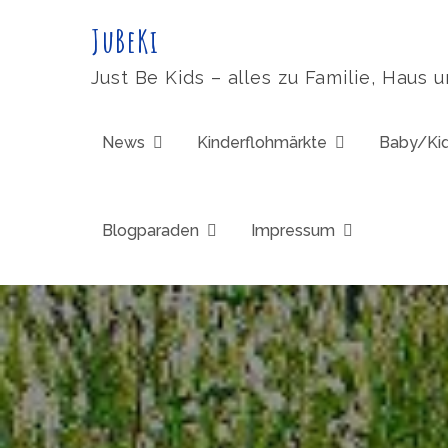
Skip
JuBeKi
to
content
Just Be Kids – alles zu Familie, Haus 
News
Kinderflohmärkte
Baby/Ki
Blogparaden
Impressum