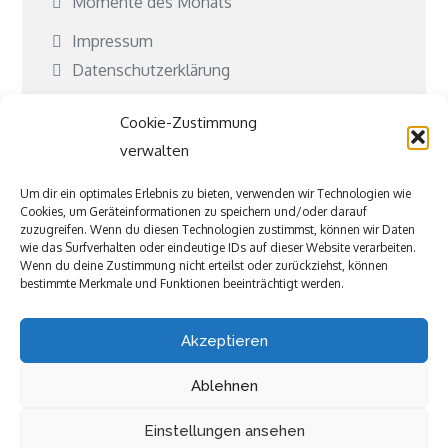
Momente des Monats
Impressum
Datenschutzerklärung
Cookie-Richtlinie (EU)
Cookie-Zustimmung
Kontakt
verwalten
Kooperationen
Um dir ein optimales Erlebnis zu bieten, verwenden wir Technologien wie
Cookies, um Geräteinformationen zu speichern und/oder darauf
Was ist Jubeki?
zuzugreifen. Wenn du diesen Technologien zustimmst, können wir Daten
wie das Surfverhalten oder eindeutige IDs auf dieser Website verarbeiten.
Befreundete und tolle Seiten
Wenn du deine Zustimmung nicht erteilst oder zurückziehst, können
bestimmte Merkmale und Funktionen beeinträchtigt werden.
Akzeptieren
Ablehnen
Einstellungen ansehen
Copyright © All rights reserved.Theme Kiddie Care