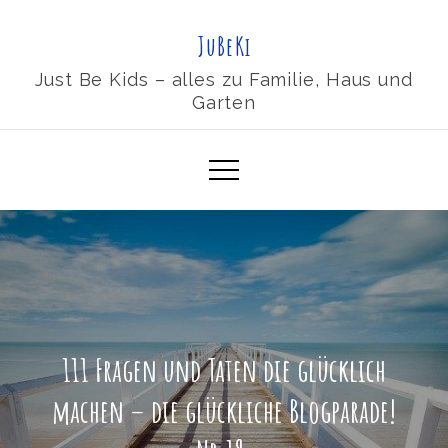
Skip
JuBeKi
to
content
Just Be Kids – alles zu Familie, Haus und
Garten
111 Fragen und Taten die glücklich
machen – die glückliche Blogparade!