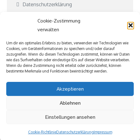
Datenschutzerklärung
Cookie-Richtlinie (EU)
Cookie-Zustimmung
Kontakt
verwalten
Kooperationen
Um dir ein optimales Erlebnis zu bieten, verwenden wir Technologien wie
Cookies, um Geräteinformationen zu speichern und/oder darauf
Was ist Jubeki?
zuzugreifen. Wenn du diesen Technologien zustimmst, können wir Daten
wie das Surfverhalten oder eindeutige IDs auf dieser Website verarbeiten.
Befreundete und tolle Seiten
Wenn du deine Zustimmung nicht erteilst oder zurückziehst, können
bestimmte Merkmale und Funktionen beeinträchtigt werden.
Akzeptieren
Ablehnen
Einstellungen ansehen
Copyright © All rights reserved.Theme Kiddie Care
by
Sensational Theme
Cookie-Richtlinie
Datenschutzerklärung
Impressum