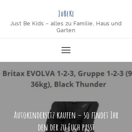
Skip
JuBeKi
to
content
Just Be Kids – alles zu Familie, Haus und
Garten
Autokindersitz kaufen – so findet Ihr
den der zu Euch passt