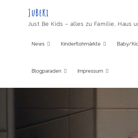
Skip
JuBeKi
to
content
Just Be Kids – alles zu Familie, Haus 
News
Kinderflohmärkte
Baby/Ki
Blogparaden
Impressum