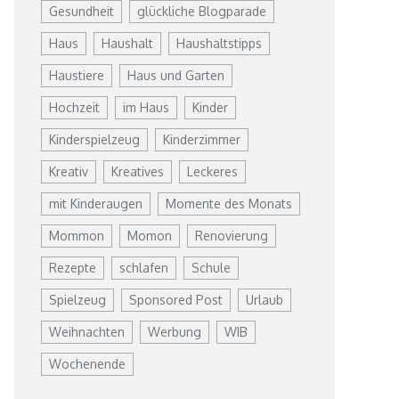
Gesundheit
glückliche Blogparade
Haus
Haushalt
Haushaltstipps
Haustiere
Haus und Garten
Hochzeit
im Haus
Kinder
Kinderspielzeug
Kinderzimmer
Kreativ
Kreatives
Leckeres
mit Kinderaugen
Momente des Monats
Mommon
Momon
Renovierung
Rezepte
schlafen
Schule
Spielzeug
Sponsored Post
Urlaub
Weihnachten
Werbung
WIB
Wochenende