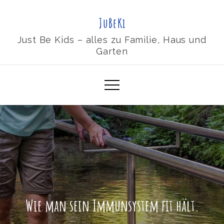
Skip
JuBeKi
to
content
Just Be Kids – alles zu Familie, Haus und
Garten
Wie man sein Immunsystem fit hält.