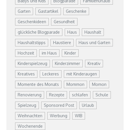
Babys und Kids
Blogparade
Familienurlaub
Garten
Gastartikel
Geschenke
Geschenkideen
Gesundheit
glückliche Blogparade
Haus
Haushalt
Haushaltstipps
Haustiere
Haus und Garten
Hochzeit
im Haus
Kinder
Kinderspielzeug
Kinderzimmer
Kreativ
Kreatives
Leckeres
mit Kinderaugen
Momente des Monats
Mommon
Momon
Renovierung
Rezepte
schlafen
Schule
Spielzeug
Sponsored Post
Urlaub
Weihnachten
Werbung
WIB
Wochenende